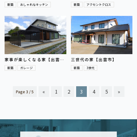
新築
おしゃれなキッチン
新築
アクセントクロス
家事が楽しくなる家【出雲
三世代の家【出雲市】
市】
新築
ガレージ
新築
3世代
«
1
2
3
4
5
»
Page
3 / 5