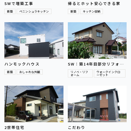
SWで増築工事
帰るとホット安心できる家
新築
ペニンシュラキッチン
新築
キッチン収納
ハンモックハウス
SW：築14年目部分リフォー
ム
新築
おしゃれな外観
リノベ・リフ
ウォークインクロ
ォーム
ーゼット
2世帯住宅
こだわり