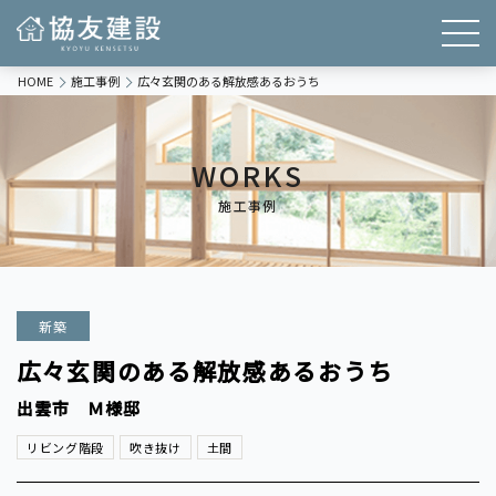
HOME
施工事例
広々玄関のある解放感あるおうち
WORKS
施工事例
新築
広々玄関のある解放感あるおうち
出雲市 Ｍ様邸
リビング階段
吹き抜け
土間