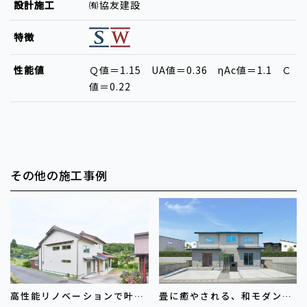
設計施工
㈲協友建設
特徴
性能値
Ｑ値＝1.15 UA値＝0.36 ηAc値＝1.1 Ｃ
値＝0.22
その他の施工事例
高性能リノベーションで叶え
畳に癒やされる、和モダンの
た快適な暮らし
家