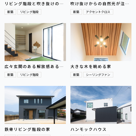
リビング階段と吹き抜けのあ
吹け抜けからの自然光が注ぐ
る北欧モダンの家
明るく開放的なお家
新築
リビング階段
新築
アクセントクロス
広々玄関のある解放感あるお
大きな木を眺める家
うち
新築
リビング階段
新築
シーリングファン
鉄骨リビング階段の家
ハンモックハウス