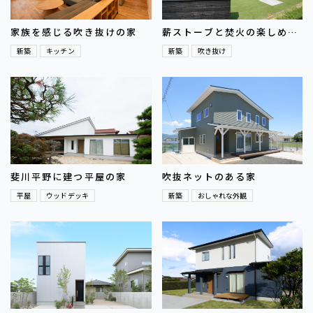
家族を感じる吹き抜けの家
薪ストーブと焚火の楽しめる
家
新築
キッチン
新築
吹き抜け
斐川平野に建つ平屋の家
吹抜ネットのある家
平屋
ウッドデッキ
新築
おしゃれな外観