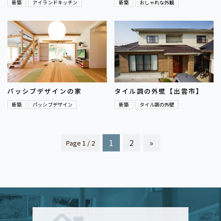
新築
アイランドキッチン
新築
おしゃれな外観
パッシブデザインの家
タイル調の外壁【出雲市】
新築
パッシブデザイン
新築
タイル調の外壁
1
2
»
Page
1 / 2