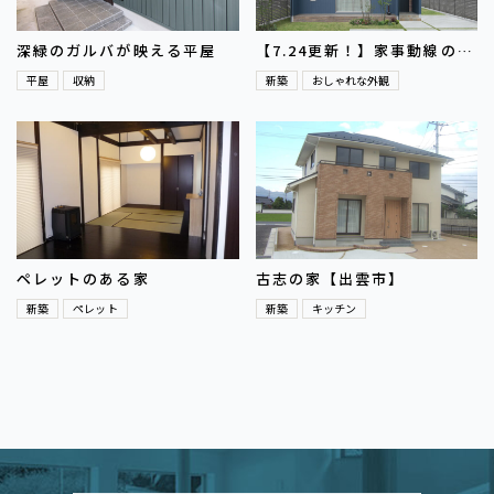
深緑のガルバが映える平屋
【7.24更新！】家事動線の良
い子育てしやすいお家
平屋
収納
新築
おしゃれな外観
ペレットのある家
古志の家【出雲市】
新築
ペレット
新築
キッチン