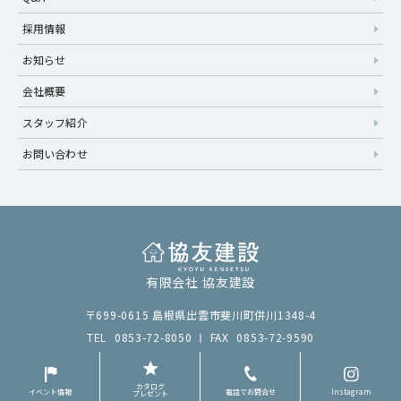
採用情報
お知らせ
会社概要
スタッフ紹介
お問い合わせ
有限会社 協友建設
〒699-0615 島根県出雲市斐川町併川1348-4
TEL
0853-72-8050
FAX
0853-72-9590
カタログ
プライバシーポリシー
|
instagram
|
FB
© 2020 有限会社 協友建設
イベント情報
電話でお問合せ
Instagram
プレゼント